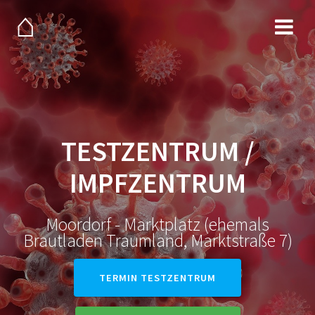
Zum
⌂
Inhalt
springen
TESTZENTRUM /
IMPFZENTRUM
Moordorf - Marktplatz (ehemals
Brautladen Traumland, Marktstraße 7)
TERMIN TESTZENTRUM